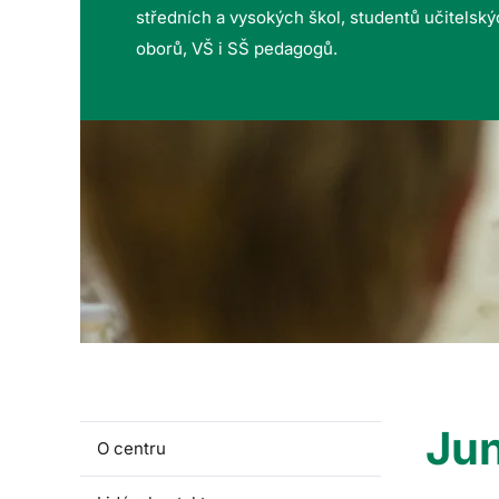
středních a vysokých škol, studentů učitelsk
oborů, VŠ i SŠ pedagogů.
Jun
O centru