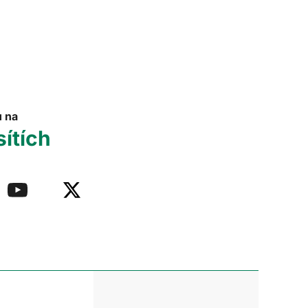
u na
sítích