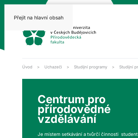
Přejít na hlavní obsah
Úvod
Uchazeči
Studijní programy
Studijní 
Centrum pro
přírodovědné
vzdělávání
Je místem setkávání a tvůrčí činnosti studen