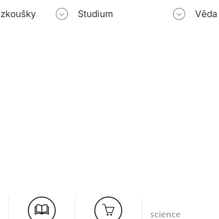
í zkoušky
Studium
Věda