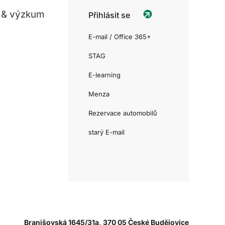
 & výzkum
Přihlásit se
E-mail / Office 365+
STAG
E-learning
Menza
Rezervace automobilů
starý E-mail
Branišovská 1645/31a, 370 05 České Budějovice