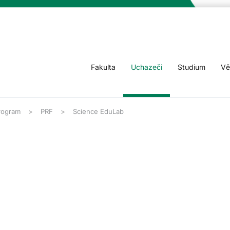
Fakulta
Uchazeči
Studium
Vě
program
PRF
Science EduLab