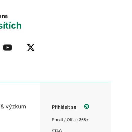
u na
sítích
 & výzkum
Přihlásit se
E-mail / Office 365+
STAG