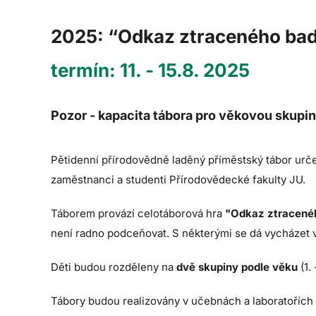
2025: “Odkaz ztraceného bad
termín: 11. - 15.8. 2025
Pozor - kapacita tábora pro věkovou skupinu 1
Pětidenní přírodovědně laděný příměstský tábor urč
zaměstnanci a studenti Přírodovědecké fakulty JU.
Táborem provází celotáborová hra
"Odkaz ztracené
není radno podceňovat. S některými se dá vycházet v 
Děti budou rozděleny na
dvě skupiny podle věku
(1.
Tábory budou realizovány v učebnách a laboratořích P