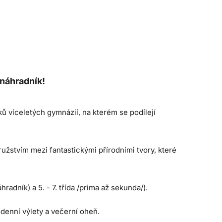
o náhradník!
ů víceletých gymnázií, na kterém se podílejí
žstvím mezi fantastickými přírodními tvory, které
hradník) a 5. - 7. třída /prima až sekunda/).
odenní výlety a večerní oheň.