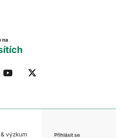
u na
sítích
 & výzkum
Přihlásit se