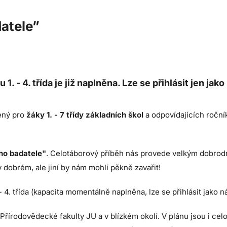
atele”
. - 4. třída je již naplněna. Lze se přihlásit jen jak
ený pro
žáky 1. - 7 třídy základních škol
a odpovídajících ročník
ho badatele"
. Celotáborový příběh nás provede velkým dobrodru
dobrém, ale jiní by nám mohli pěkně zavařit!
 - 4. třída (kapacita momentálně naplněna, lze se přihlásit jako ná
řírodovědecké fakulty JU a v blízkém okolí. V plánu jsou i cel