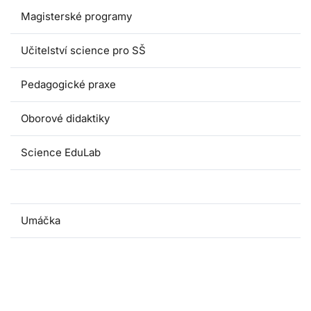
Magisterské programy
Učitelství science pro SŠ
Pedagogické praxe
Oborové didaktiky
Science EduLab
Nabídka témat závěrečných prací
Umáčka