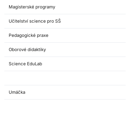
Magisterské programy
Učitelství science pro SŠ
Pedagogické praxe
Oborové didaktiky
Science EduLab
Nabídka témat závěrečných prací
Umáčka