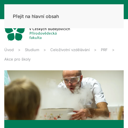
Přejít na hlavní obsah
Úvod
Studium
Celoživotní vzdělávání
PRF
Akce pro školy