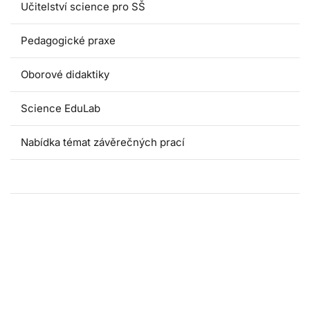
Učitelství science pro SŠ
Pedagogické praxe
Oborové didaktiky
Science EduLab
Nabídka témat závěrečných prací
Umáčka