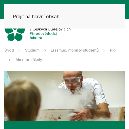
Přejít na hlavní obsah
Úvod
Studium
Erasmus, mobility studentů
PRF
Akce pro školy