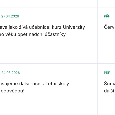
27.04.2026
PŘF
va jako živá učebnice: kurz Univerzity
Červ
ího věku opět nadchl účastníky
24.03.2026
PŘF
ašujeme další ročník Letní školy
Šuma
írodovědou!
dalš