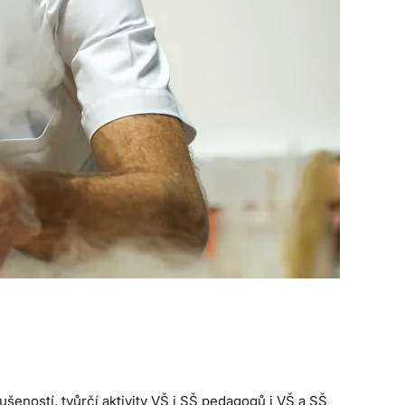
šeností, tvůrčí aktivity VŠ i SŠ pedagogů i VŠ a SŠ