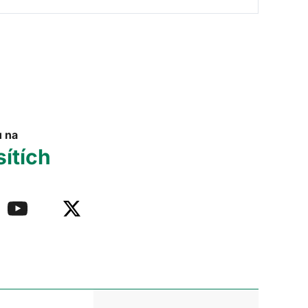
u na
sítích