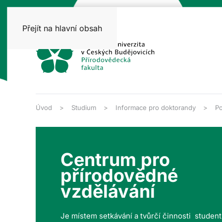
Přejít na hlavní obsah
Úvod
Studium
Informace pro doktorandy
Po
Centrum pro
přírodovědné
vzdělávání
Je místem setkávání a tvůrčí činnosti studen