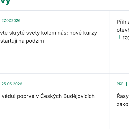
27.07.2026
Přih
otev
vte skryté světy kolem nás: nové kurzy
17.
startují na podzim
25.05.2026
PŘF
 vědu! poprvé v Českých Budějovicích
Řasy
zako