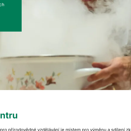
ých
ntru
ro přírodovědné vzdělávání je místem pro výměnu a sdílení zku