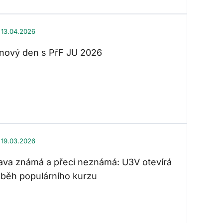
13.04.2026
nový den s PřF JU 2026
19.03.2026
va známá a přeci neznámá: U3V otevírá
í běh populárního kurzu