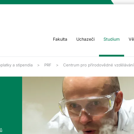
Fakulta
Uchazeči
Studium
Vě
platky a stipendia
PRF
Centrum pro přírodovědné vzdělávání
tů