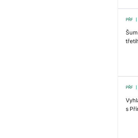
PŘF
Šuma
třet
PŘF
Vyhl
s Př