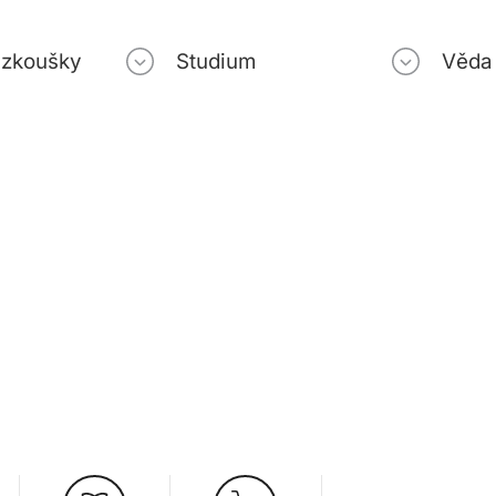
í zkoušky
Studium
Věda