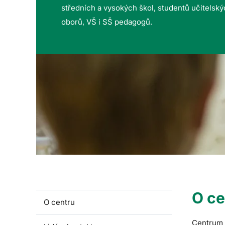
středních a vysokých škol, studentů učitelsk
oborů, VŠ i SŠ pedagogů.
O ce
O centru
Centrum p