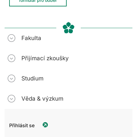
formulář pro odběr
Fakulta
Přijímací zkoušky
Studium
Věda & výzkum
Přihlásit se