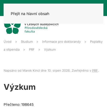
Přejít na hlavní obsah
Úvod
Studium
Informace pro doktorandy
Poplatky
a stipendia
PRF
Výzkum
Napsáno od Marek Kincl dne
10. srpen 2026
. Zveřejněno v
PRF
.
Výzkum
Přečteno: 198645