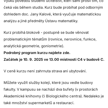
Výuku povedou studenti učitelství, kteří sami prošli tím, co
čeká vás během studia. Kurz bude probíhat pod odborným
dohledem doc. Jany Kalové, která vyučuje matematickou
analýzu a jiné předměty Ústavu matematiky.
Kurz probíhá blokově - postupně se bude věnovat
problematickým tématům (rovnice, nerovnice, funkce,
analytická geometrie, goniometrie).
Podrobný program kurzu najdete zde.
Začátek je 10. 9. 2025 ve 13.00 místnosti C4 v budově C.
V ceně kurzu není zahrnuta strava ani ubytování.
Můžete využít služby
kolejí
, které jsou vedle budovy
fakulty. V kampusu se nachází dva bufety (v prostorách
Akademické knihovny či Biologického centra). Nedaleko je
také množství supermarketů a restaurací.