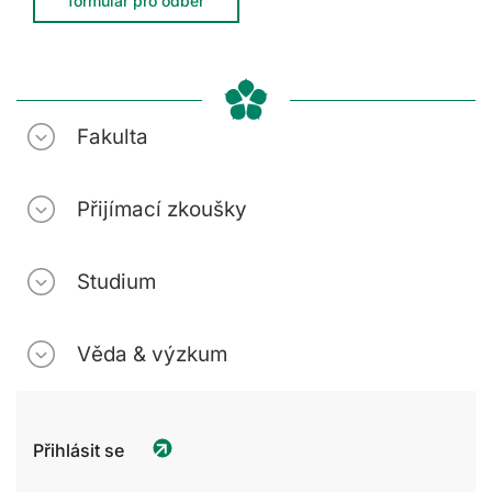
formulář pro odběr
Fakulta
Přijímací zkoušky
Studium
Věda & výzkum
Přihlásit se