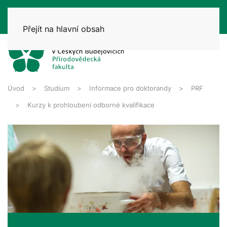
Přejít na hlavní obsah
Úvod
Studium
Informace pro doktorandy
PRF
Kurzy k prohloubení odborné kvalifikace