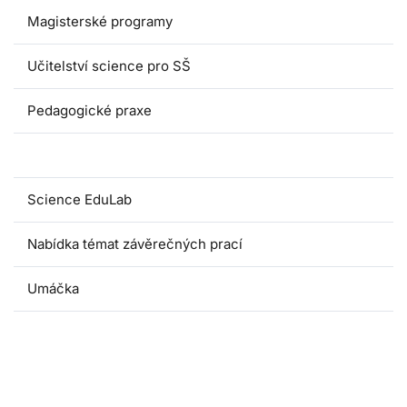
Magisterské programy
Učitelství science pro SŠ
Pedagogické praxe
Oborové didaktiky
Science EduLab
Nabídka témat závěrečných prací
Umáčka