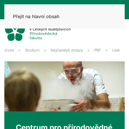
Přejít na hlavní obsah
Úvod
Studium
Nejčastější dotazy
PRF
Lidé
Centrum pro přírodovědné