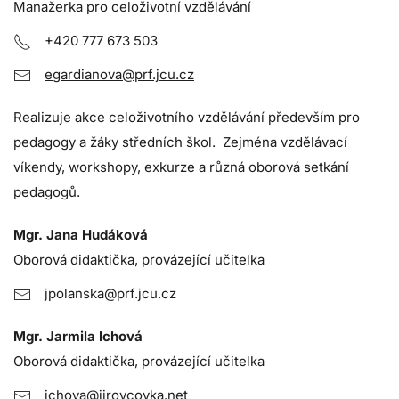
Manažerka pro celoživotní vzdělávání
+420 777 673 503
egardianova@prf.jcu.cz
Realizuje akce celoživotního vzdělávání především pro
pedagogy a žáky středních škol. Zejména vzdělávací
víkendy, workshopy, exkurze a různá oborová setkání
pedagogů.
Mgr. Jana Hudáková
Oborová didaktička, provázející učitelka
jpolanska@prf.jcu.cz
Mgr. Jarmila Ichová
Oborová didaktička, provázející učitelka
ichova@jirovcovka.net