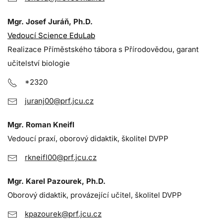
Mgr. Josef Juráň, Ph.D.
Vedoucí Science EduLab
Realizace Příměstského tábora s Přírodovědou, garant
učitelství biologie
*2320
juranj00@prf.jcu.cz
Mgr. Roman Kneifl
Vedoucí praxí, oborový didaktik, školitel DVPP
rkneifl00@prf.jcu.cz
Mgr. Karel Pazourek, Ph.D.
Oborový didaktik, provázející učitel, školitel DVPP
kpazourek@prf.jcu.cz