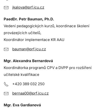
jkalova@prf.jcu.cz
PaedDr. Petr Bauman, Ph.D.
Vedení pedagogických kurzů, koordinace školení
provázejících učitelů,
Koordinátor implementace KR AAU
bauman@prf.jcu.cz
Mgr. Alexandra Bernardová
Koordinátorka programů CPV a DVPP pro rozšíření
učitelské kvalifikace
+420 389 032 250
bernaa00@prf.jcu.cz
Mgr. Eva Gardianová