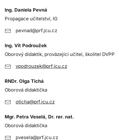
Ing. Daniela Pevná
Propagace učitelství, IG
pevnad@prf.jcu.cz
Ing. Vít Podroužek
Oborový didaktik, provázející učitel, školitel DVPP
vpodrouzek@prf.jcu.cz
RNDr. Olga Tichá
Oborová didaktička
oticha@prf.jcu.cz
Mgr. Petra Veselá, Dr. rer. nat.
Oborová didaktička
pvesela@prf.jcu.cz