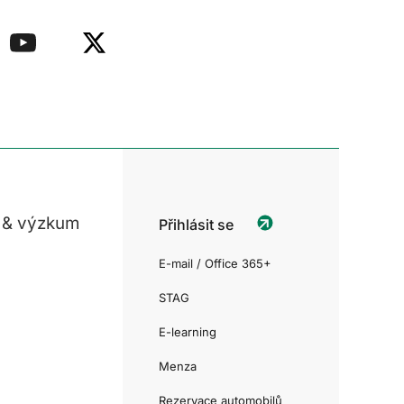
 & výzkum
Přihlásit se
E-mail / Office 365+
STAG
E-learning
Menza
Rezervace automobilů