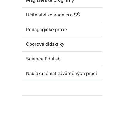
Magisterské programy
Učitelství science pro SŠ
Pedagogické praxe
Oborové didaktiky
Science EduLab
Nabídka témat závěrečných prací
Umáčka