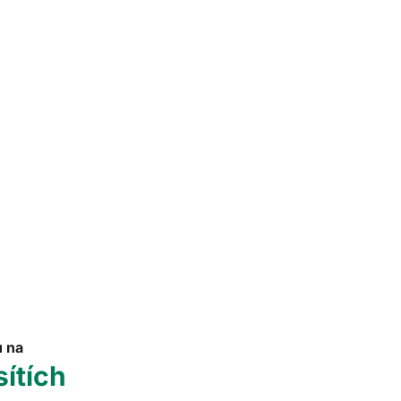
u na
sítích