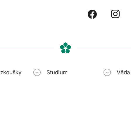
í zkoušky
Studium
Věda