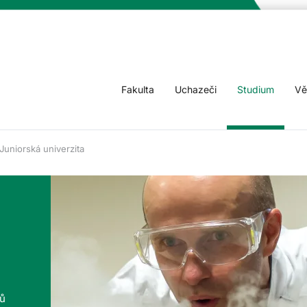
Fakulta
Uchazeči
Studium
Vě
Juniorská univerzita
tů