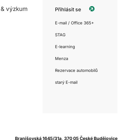
 & výzkum
Přihlásit se
E-mail / Office 365+
STAG
E-learning
Menza
Rezervace automobilů
starý E-mail
Branišovská 1645/31a, 370 05 České Budějovice