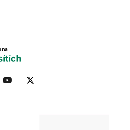
u na
sítích