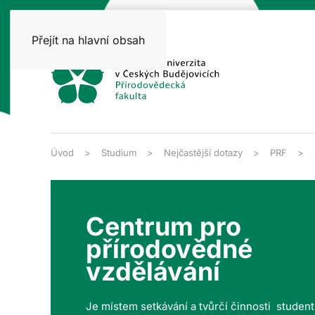
Přejít na hlavní obsah
Úvod
Studium
Nejčastější dotazy
PRF
Centrum pro
přírodovědné
vzdělávání
Je místem setkávání a tvůrčí činnosti studen