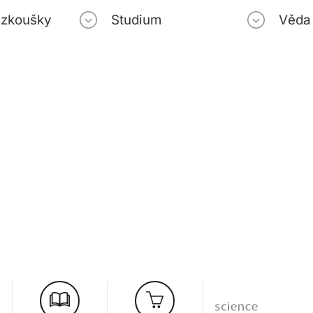
í zkoušky
Studium
Věda