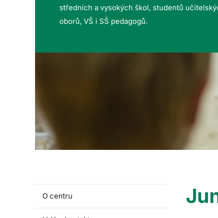
středních a vysokých škol, studentů učitelsk
oborů, VŠ i SŠ pedagogů.
Jun
O centru