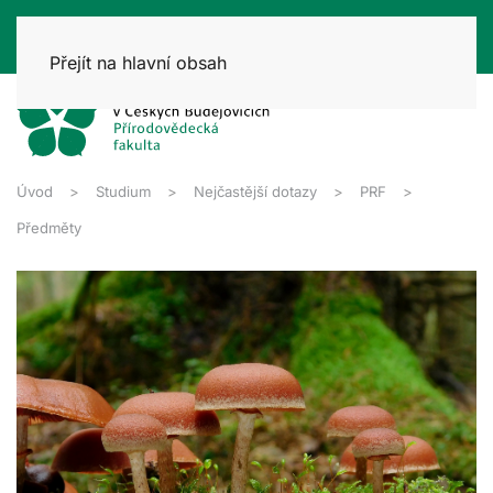
Přejít na hlavní obsah
Úvod
Studium
Nejčastější dotazy
PRF
Předměty