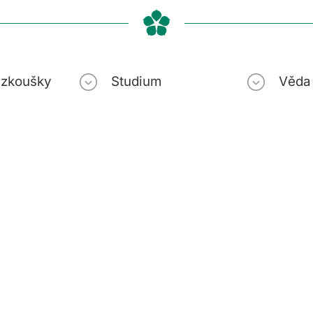
í zkoušky
Studium
Věda