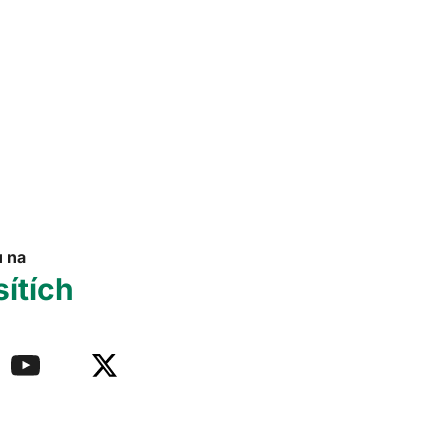
u na
sítích