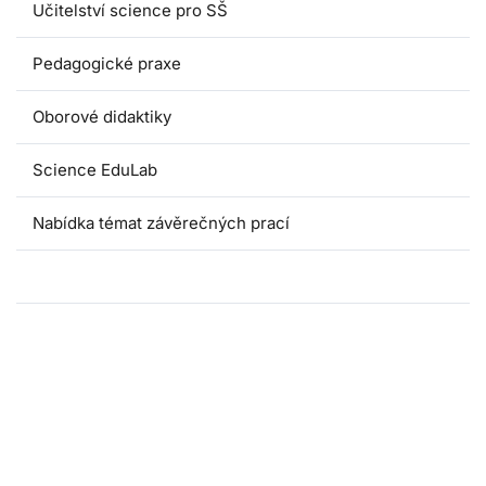
Učitelství science pro SŠ
Pedagogické praxe
Oborové didaktiky
Science EduLab
Nabídka témat závěrečných prací
Umáčka