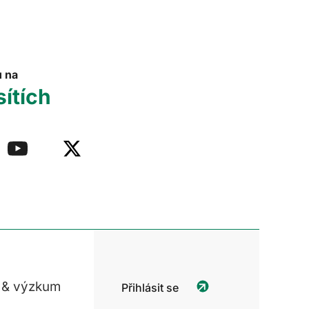
u na
sítích
 & výzkum
Přihlásit se