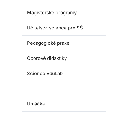
Magisterské programy
Učitelství science pro SŠ
Pedagogické praxe
Oborové didaktiky
Science EduLab
Nabídka témat závěrečných prací
Umáčka