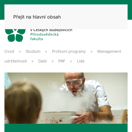
Přejít na hlavní obsah
Úvod
Studium
Profesní programy
Management
udržitelnosti
Další
PRF
Lidé