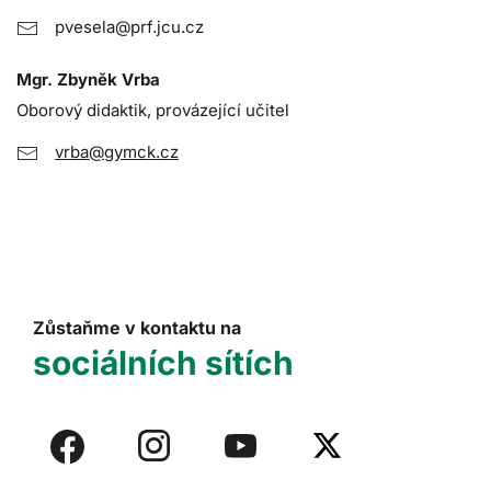
pvesela@prf.jcu.cz
Mgr. Zbyněk Vrba
Oborový didaktik, provázející učitel
vrba@gymck.cz
Zůstaňme v kontaktu na
sociálních sítích