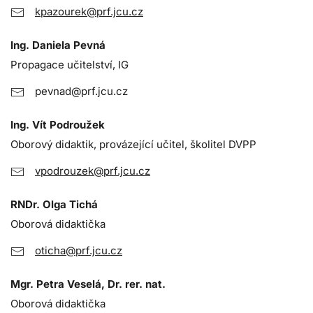
kpazourek@prf.jcu.cz
Ing. Daniela Pevná
Propagace učitelství, IG
pevnad@prf.jcu.cz
Ing. Vít Podroužek
Oborový didaktik, provázející učitel, školitel DVPP
vpodrouzek@prf.jcu.cz
RNDr. Olga Tichá
Oborová didaktička
oticha@prf.jcu.cz
Mgr. Petra Veselá, Dr. rer. nat.
Oborová didaktička