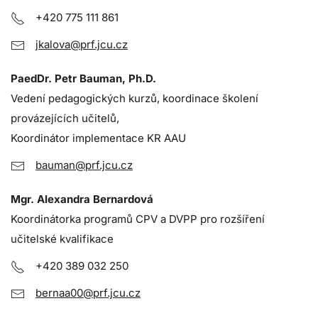
+420 775 111 861
jkalova@prf.jcu.cz
PaedDr. Petr Bauman, Ph.D.
Vedení pedagogických kurzů, koordinace školení
provázejících učitelů,
Koordinátor implementace KR AAU
bauman@prf.jcu.cz
Mgr. Alexandra Bernardová
Koordinátorka programů CPV a DVPP pro rozšíření
učitelské kvalifikace
+420 389 032 250
bernaa00@prf.jcu.cz