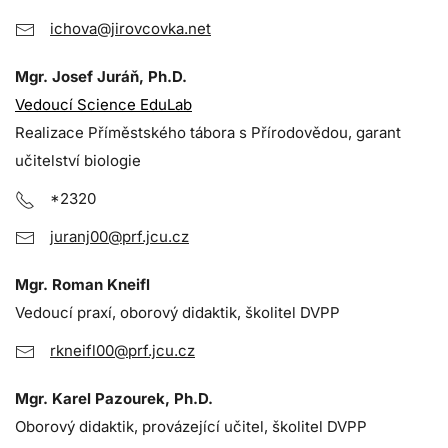
ichova@jirovcovka.net
Mgr. Josef Juráň, Ph.D.
Vedoucí Science EduLab
Realizace Příměstského tábora s Přírodovědou, garant
učitelství biologie
*2320
juranj00@prf.jcu.cz
Mgr. Roman Kneifl
Vedoucí praxí, oborový didaktik, školitel DVPP
rkneifl00@prf.jcu.cz
Mgr. Karel Pazourek, Ph.D.
Oborový didaktik, provázející učitel, školitel DVPP