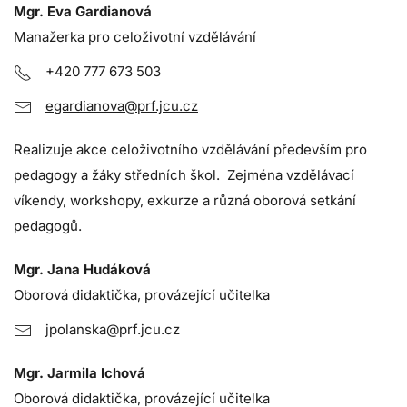
Mgr. Eva Gardianová
Manažerka pro celoživotní vzdělávání
+420 777 673 503
egardianova@prf.jcu.cz
Realizuje akce celoživotního vzdělávání především pro
pedagogy a žáky středních škol. Zejména vzdělávací
víkendy, workshopy, exkurze a různá oborová setkání
pedagogů.
Mgr. Jana Hudáková
Oborová didaktička, provázející učitelka
jpolanska@prf.jcu.cz
Mgr. Jarmila Ichová
Oborová didaktička, provázející učitelka