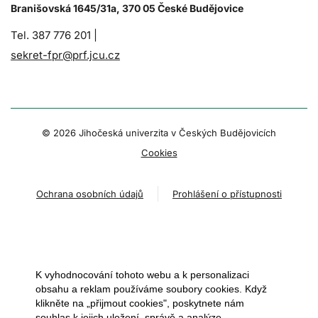
Branišovská 1645/31a, 370 05 České Budějovice
Tel. 387 776 201 |
sekret-fpr@prf.jcu.cz
© 2026 Jihočeská univerzita v Českých Budějovicích
Cookies
Ochrana osobních údajů
Prohlášení o přístupnosti
K vyhodnocování tohoto webu a k personalizaci
obsahu a reklam používáme soubory cookies. Když
klikněte na „přijmout cookies", poskytnete nám
souhlas k jejich uložení, správě a analýze.