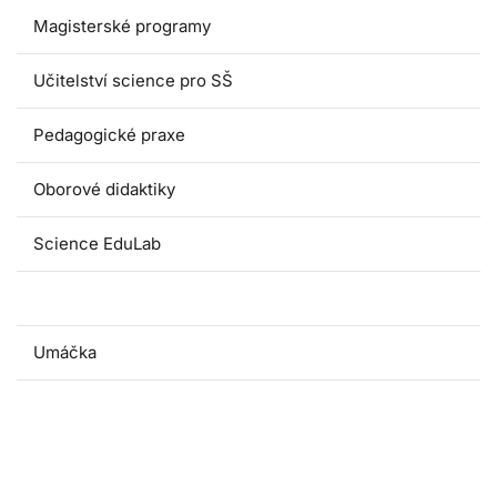
Magisterské programy
Učitelství science pro SŠ
Pedagogické praxe
Oborové didaktiky
Science EduLab
Nabídka témat závěrečných prací
Umáčka