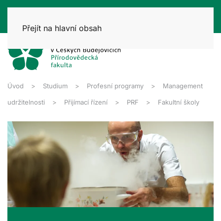
Přejít na hlavní obsah
Úvod
Studium
Profesní programy
Management
udržitelnosti
Přijímací řízení
PRF
Fakultní školy