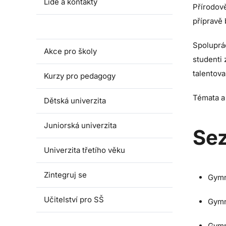
Lidé a kontakty
Přírodov
přípravě
Fakultní školy
Spoluprá
Akce pro školy
studenti 
talentova
Kurzy pro pedagogy
Témata a
Dětská univerzita
Juniorská univerzita
Sez
Univerzita třetího věku
Zintegruj se
Gymn
Učitelství pro SŠ
Gymn
Gymn