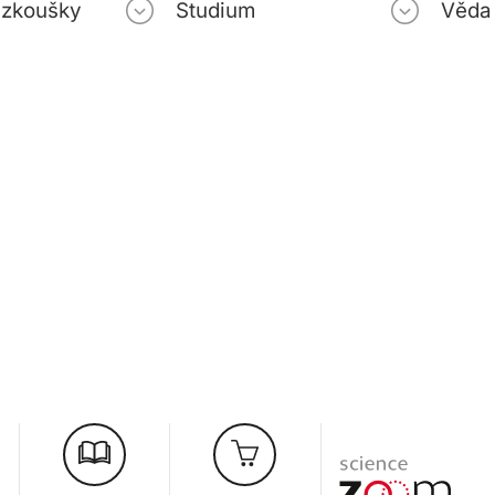
í zkoušky
Studium
Věda