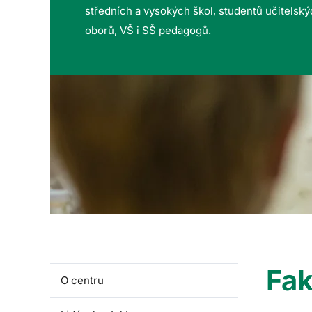
středních a vysokých škol, studentů učitelsk
oborů, VŠ i SŠ pedagogů.
Fak
O centru