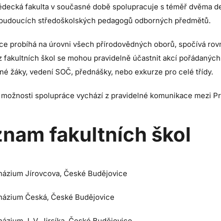
ědecká fakulta v současné době spolupracuje s téměř dvěma de
 budoucích středoškolských pedagogů odborných předmětů.
ce probíhá na úrovni všech přírodovědných oborů, spočívá rovn
z fakultních škol se mohou pravidelně účastnit akcí pořádaných
né žáky, vedení SOČ, přednášky, nebo exkurze pro celé třídy.
 možnosti spolupráce vychází z pravidelné komunikace mezi PrF
nam fakultních škol
ázium Jírovcova, České Budějovice
ázium Česká, České Budějovice
ázium J. V. Jirsíka, České Budějovice