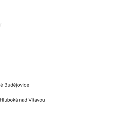
í
ké Budějovice
 Hluboká nad Vltavou