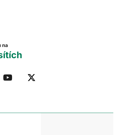
u na
sítích