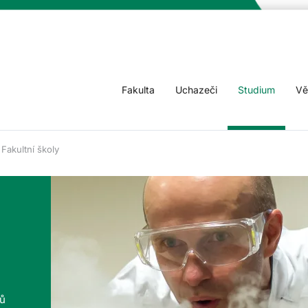
Fakulta
Uchazeči
Studium
Vě
Fakultní školy
tů