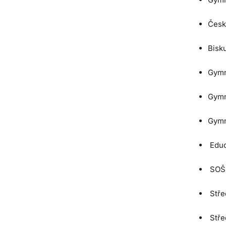
Česk
Bisk
Gymn
Gymn
Gymn
Educ
SOŠ s
Stře
Stře