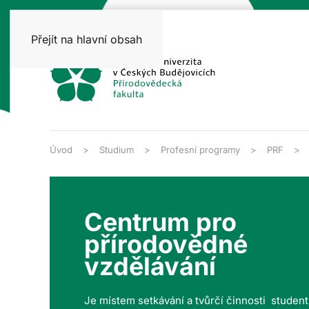
Přejít na hlavní obsah
Úvod
Studium
Profesní programy
PRF
Centrum pro
přírodovědné
vzdělávání
Je místem setkávání a tvůrčí činnosti studen