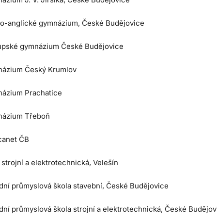
o-anglické gymnázium, České Budějovice
upské gymnázium České Budějovice
ázium Český Krumlov
ázium Prachatice
ázium Třeboň
anet ČB
trojní a elektrotechnická, Velešín
dní průmyslová škola stavební, České Budějovice
dní průmyslová škola strojní a elektrotechnická, České Budějov