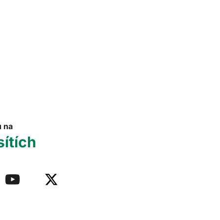
u na
sítích