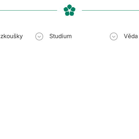
í zkoušky
Studium
Věda