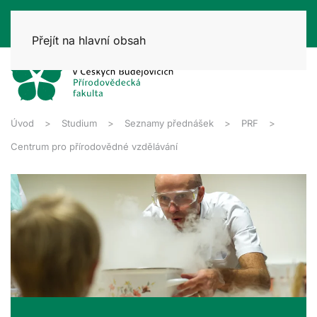
Přejít na hlavní obsah
Úvod
Studium
Seznamy přednášek
PRF
Centrum pro přírodovědné vzdělávání