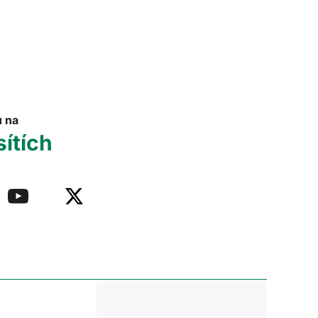
u na
sítích