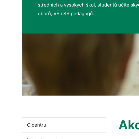
středních a vysokých škol, studentů učitelsk
oborů, VŠ i SŠ pedagogů.
Akc
O centru