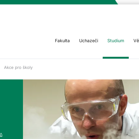
Fakulta
Uchazeči
Studium
Vě
Akce pro školy
tů