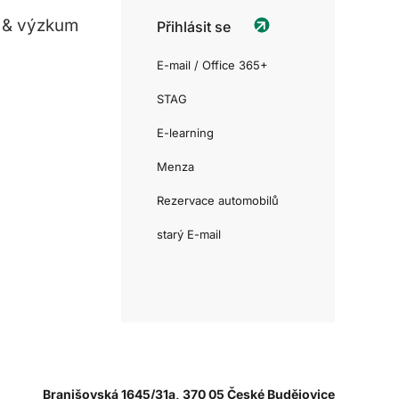
 & výzkum
Přihlásit se
E-mail / Office 365+
STAG
E-learning
Menza
Rezervace automobilů
starý E-mail
Branišovská 1645/31a, 370 05 České Budějovice