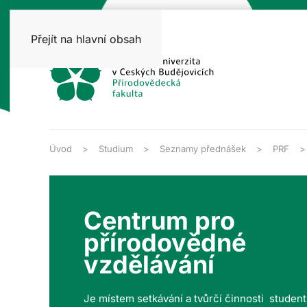
Přejít na hlavní obsah
Úvod
Studium
Seznamy přednášek
PRF
Centrum pro
přírodovědné
vzdělávání
Je místem setkávání a tvůrčí činnosti studen