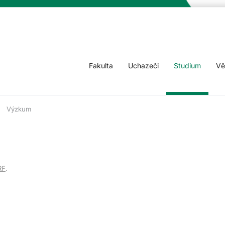
Fakulta
Uchazeči
Studium
Vě
Výzkum
RF
.