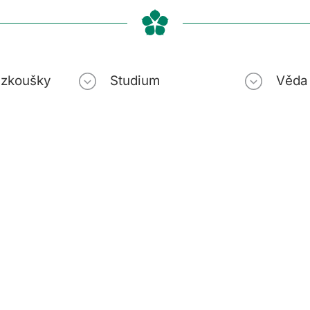
í zkoušky
Studium
Věda