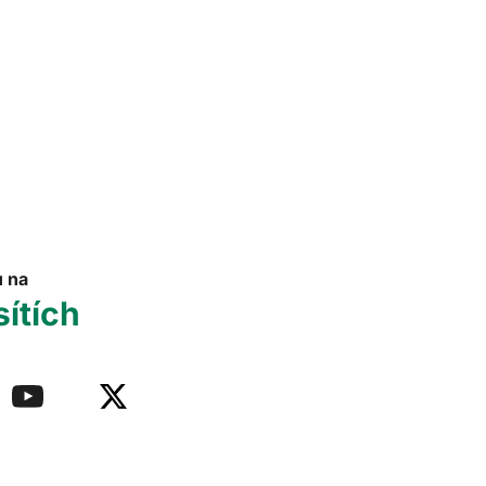
u na
sítích