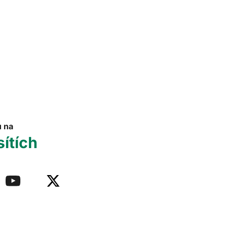
u na
sítích