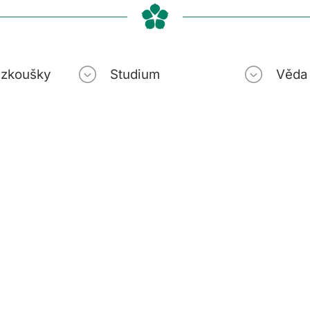
í zkoušky
Studium
Věda