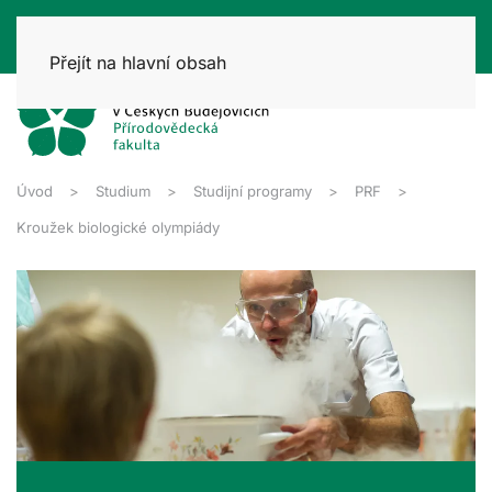
Přejít na hlavní obsah
Úvod
Studium
Studijní programy
PRF
Kroužek biologické olympiády