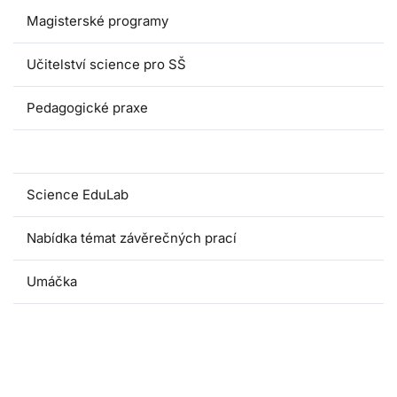
Magisterské programy
Učitelství science pro SŠ
Pedagogické praxe
Oborové didaktiky
Science EduLab
Nabídka témat závěrečných prací
Umáčka