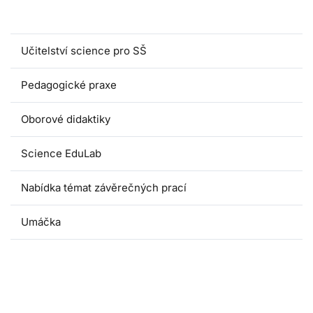
Magisterské programy
Učitelství science pro SŠ
Pedagogické praxe
Oborové didaktiky
Science EduLab
Nabídka témat závěrečných prací
Umáčka