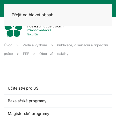
Přejít na hlavní obsah
Úvod
Věda a výzkum
Publikace, disertační a rigorózní
práce
PRF
Oborové didaktiky
Učitelství pro SŠ
Bakalářské programy
Magisterské programy