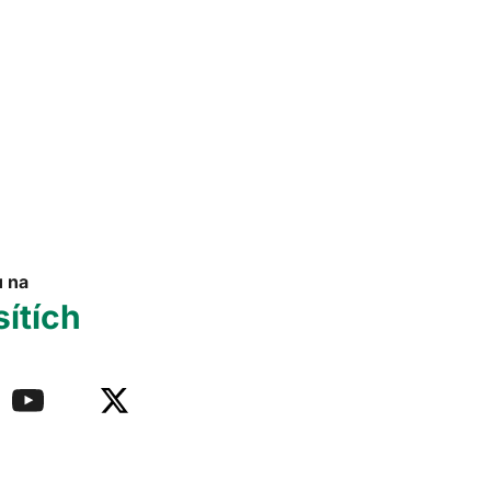
u na
sítích