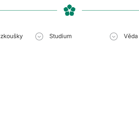
í zkoušky
Studium
Věda