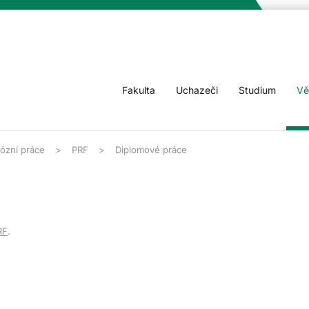
Fakulta
Uchazeči
Studium
Vě
rózní práce
PRF
Diplomové práce
RF
.