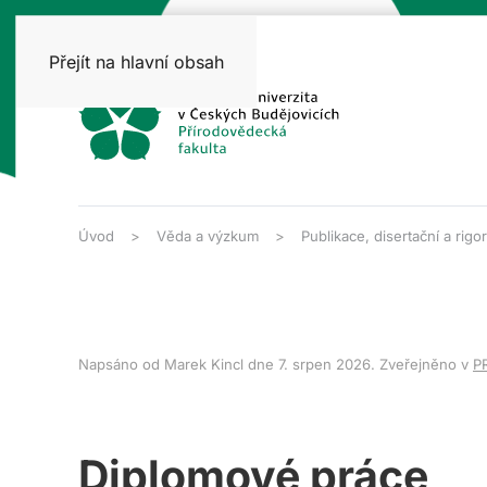
Přejít na hlavní obsah
Úvod
Věda a výzkum
Publikace, disertační a rigo
Napsáno od Marek Kincl dne
7. srpen 2026
. Zveřejněno v
P
Diplomové práce