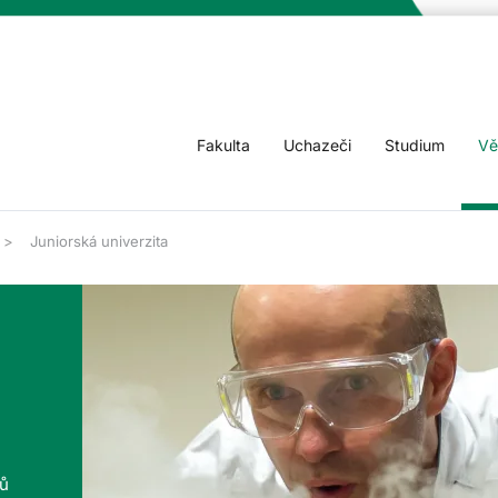
Fakulta
Uchazeči
Studium
Vě
Juniorská univerzita
tů