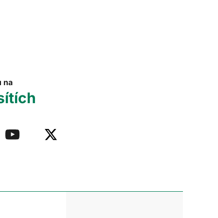
u na
sítích