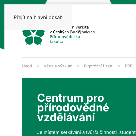
Přejít na hlavní obsah
Úvod
Věda a výzkum
Rigorózní řízení
PRF
Centrum pro
přírodovědné
vzdělávání
Je místem setkávání a tvůrčí činnosti studen