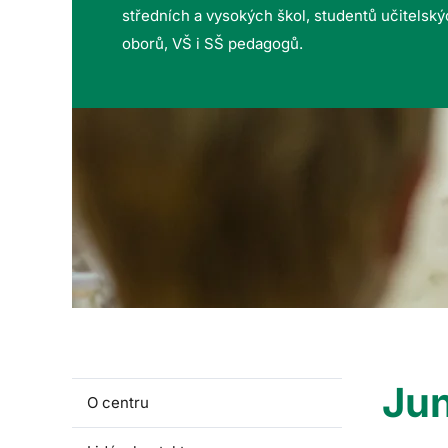
středních a vysokých škol, studentů učitelsk
oborů, VŠ i SŠ pedagogů.
Jun
O centru