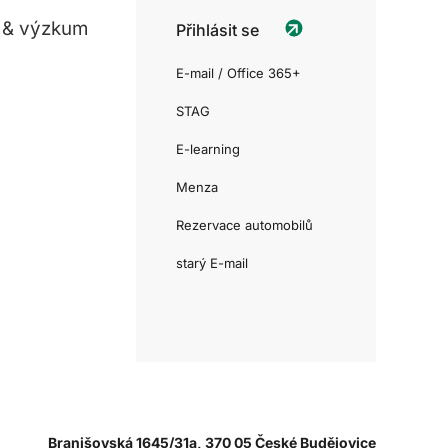
 & výzkum
Přihlásit se
E-mail / Office 365+
STAG
E-learning
Menza
Rezervace automobilů
starý E-mail
Branišovská 1645/31a, 370 05 České Budějovice