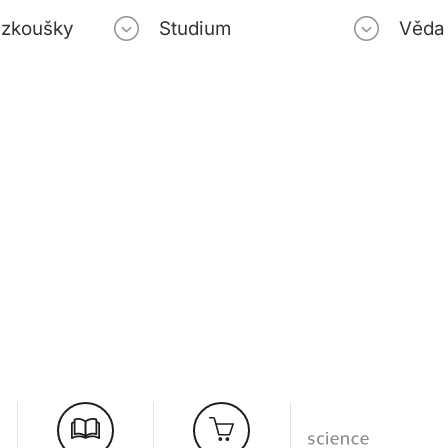
í zkoušky
Studium
Věda