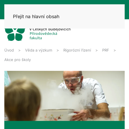
Přejít na hlavní obsah
Úvod
Věda a výzkum
Rigorózní řízení
PRF
Akce pro školy