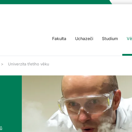
Fakulta
Uchazeči
Studium
Vě
Univerzita třetího věku
tů