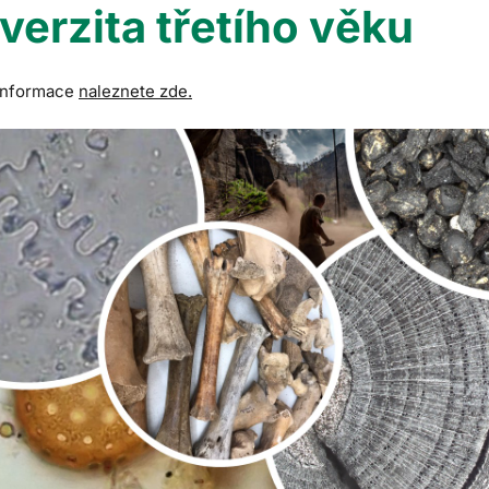
verzita třetího věku
 informace
naleznete zde.