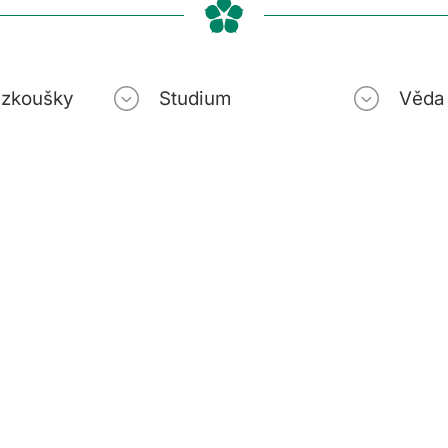
í zkoušky
Studium
Věda