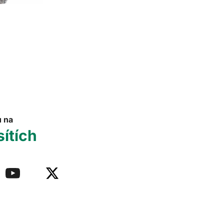
u na
sítích