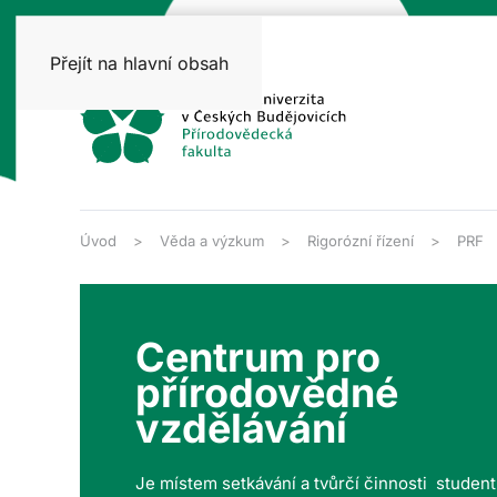
Přejít na hlavní obsah
Úvod
Věda a výzkum
Rigorózní řízení
PRF
Centrum pro
přírodovědné
vzdělávání
Je místem setkávání a tvůrčí činnosti studen