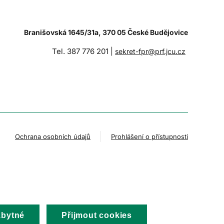
Branišovská 1645/31a, 370 05 České Budějovice
Tel. 387 776 201 |
sekret-fpr@prf.jcu.cz
Ochrana osobních údajů
Prohlášení o přístupnosti
zbytné
Přijmout cookies