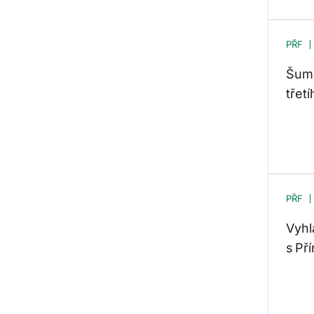
PŘF
Šuma
třet
PŘF
Vyhl
s Př