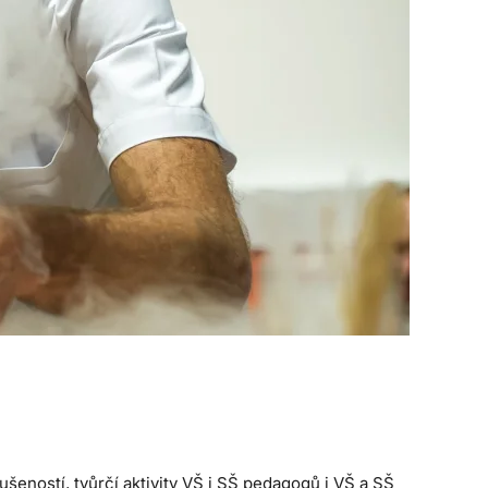
šeností, tvůrčí aktivity VŠ i SŠ pedagogů i VŠ a SŠ