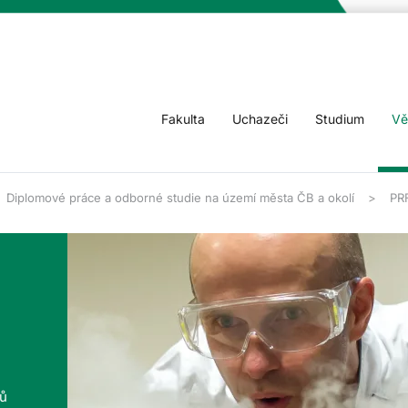
Fakulta
Uchazeči
Studium
Vě
Diplomové práce a odborné studie na území města ČB a okolí
PR
tů