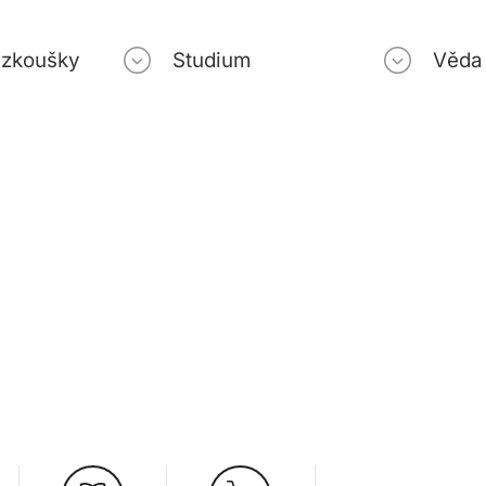
í zkoušky
Studium
Věda