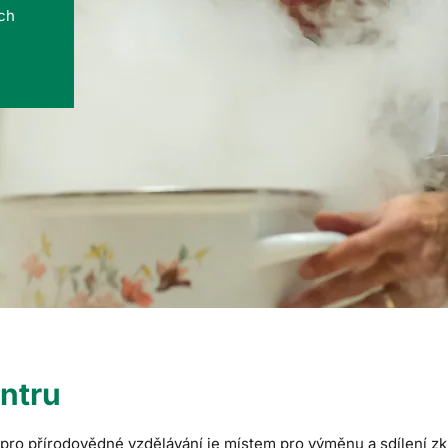
ých
ntru
ro přírodovědné vzdělávání je místem pro výměnu a sdílení zku