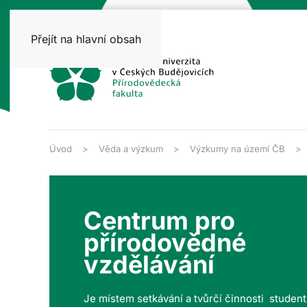
Přejít na hlavní obsah
Úvod
Věda a výzkum
Výzkumy na území ČB
Centrum pro
přírodovědné
vzdělávání
Je místem setkávání a tvůrčí činnosti studen