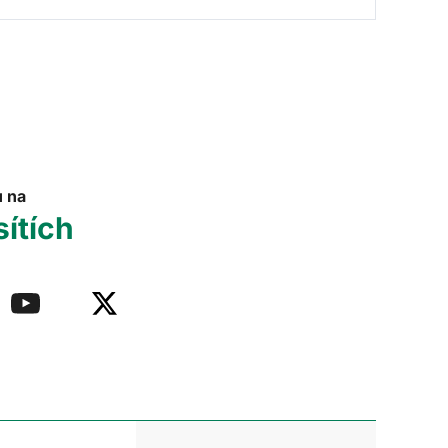
u na
sítích