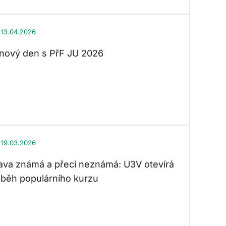
13.04.2026
nový den s PřF JU 2026
19.03.2026
va známá a přeci neznámá: U3V otevírá
í běh populárního kurzu