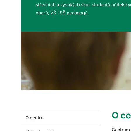
středních a vysokých škol, studentů učitelsk
oborů, VŠ i SŠ pedagogů.
O ce
O centru
Centrum p