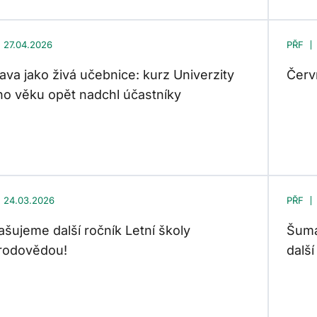
27.04.2026
PŘF
va jako živá učebnice: kurz Univerzity
Červ
ího věku opět nadchl účastníky
24.03.2026
PŘF
ašujeme další ročník Letní školy
Šuma
írodovědou!
dalš