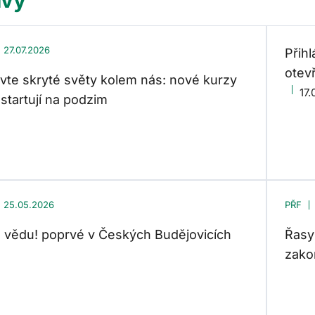
27.07.2026
Přih
otev
vte skryté světy kolem nás: nové kurzy
17.
startují na podzim
25.05.2026
PŘF
 vědu! poprvé v Českých Budějovicích
Řasy
zako