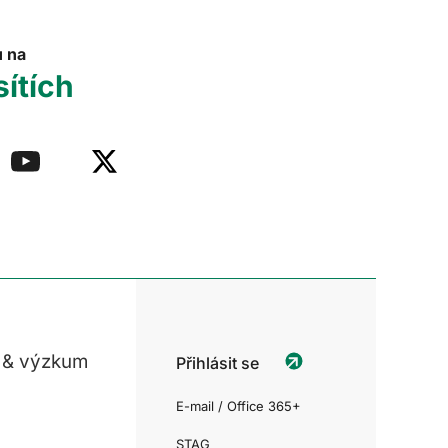
u na
sítích
 & výzkum
Přihlásit se
E-mail / Office 365+
STAG