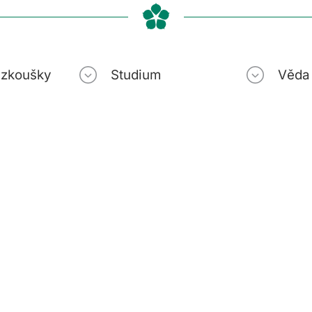
í zkoušky
Studium
Věda