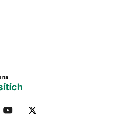
u na
sítích