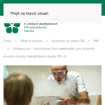
Přejít na hlavní obsah
Úvod
Věda a výzkum
Výzkumy na území ČB
PRF
Zintegruj se - Vyrovnávací kurz matematiky pro studenty
prvního ročníku bakalářského studia PřF JU