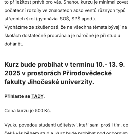
to příležitost právě pro vás. Snahou kurzu je minimalizovat
počáteční rozdíly ve znalostech absolventů různých typů
středních škol (gymnázia, SOŠ, SPŠ apod.).
Vycházíme ze zkušenosti, že ne všechna témata bývají na
školách dostatečně probrána a je náročné je při studiu
dohánět.
Kurz bude probíhat v termínu 10.- 13. 9.
2025 v prostorách Přírodovědecké
fakulty Jihočeské univerzity.
Přihlaste se
TADY
.
Cena kurzu je 500 Kč.
Výuku povedou studenti učitelství, kteří sami prošli tím, co
čeká vás během studia. Kurz bude probíhat pod odborným