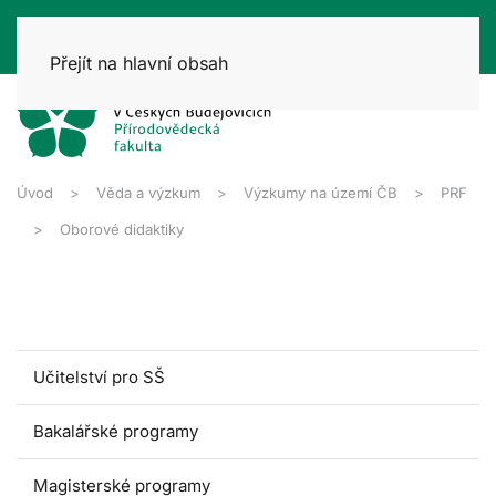
Přejít na hlavní obsah
Úvod
Věda a výzkum
Výzkumy na území ČB
PRF
Oborové didaktiky
Učitelství pro SŠ
Bakalářské programy
Magisterské programy