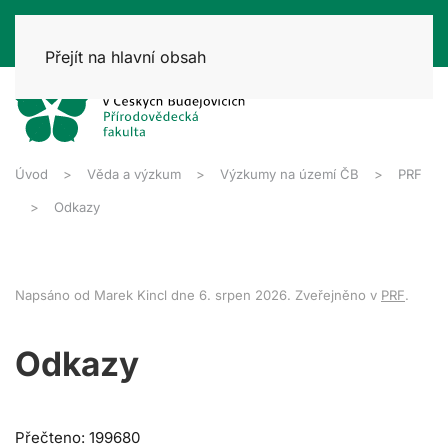
Přejít na hlavní obsah
Úvod
Věda a výzkum
Výzkumy na území ČB
PRF
Odkazy
Napsáno od Marek Kincl dne
6. srpen 2026
. Zveřejněno v
PRF
.
Odkazy
Přečteno: 199680