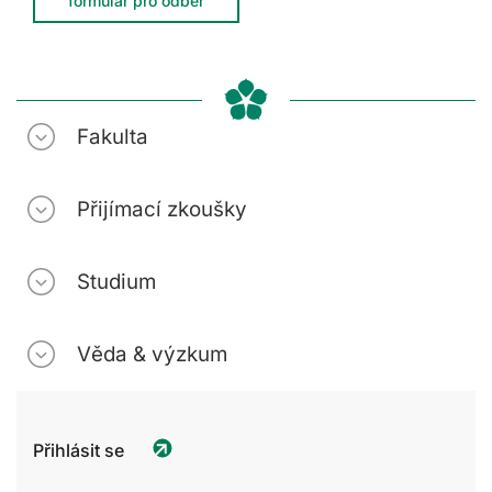
formulář pro odběr
Fakulta
Přijímací zkoušky
Studium
Věda & výzkum
Přihlásit se