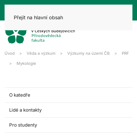
Přejít na hlavní obsah
Úvod
Věda a výzkum
Výzkumy na území ČB
PRF
Mykologie
O katedře
Lidé a kontakty
Pro studenty