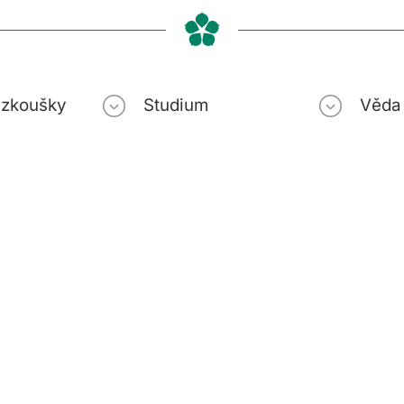
í zkoušky
Studium
Věda