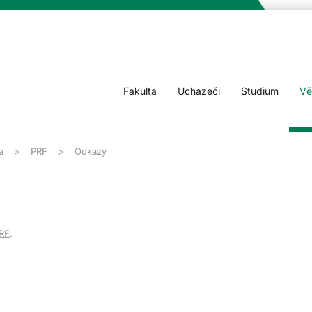
Fakulta
Uchazeči
Studium
Vě
a
PRF
Odkazy
RF
.