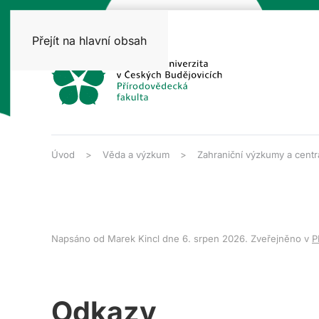
Přejít na hlavní obsah
Úvod
Věda a výzkum
Zahraniční výzkumy a centr
Napsáno od Marek Kincl dne
6. srpen 2026
. Zveřejněno v
P
Odkazy