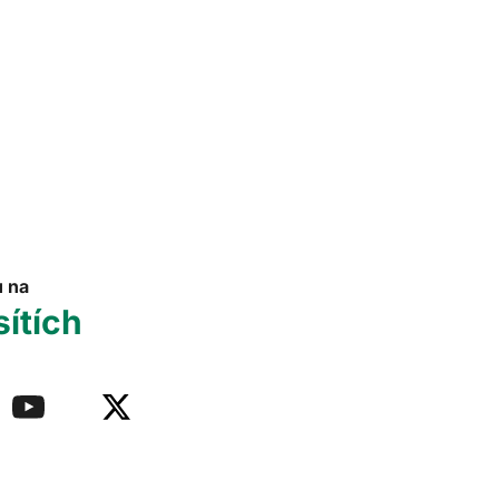
u na
sítích