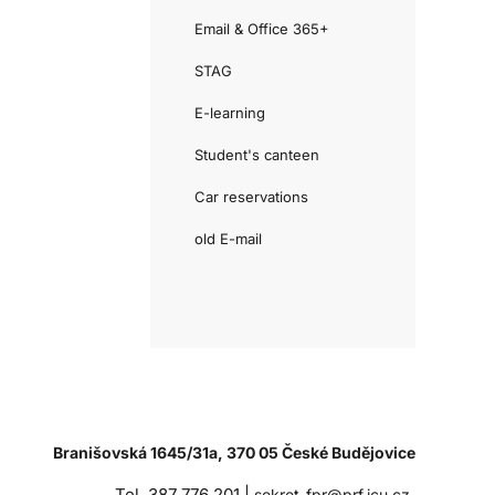
Email & Office 365+
STAG
E-learning
Student's canteen
Car reservations
old E-mail
Branišovská 1645/31a, 370 05 České Budějovice
Tel. 387 776 201 |
sekret-fpr@prf.jcu.cz