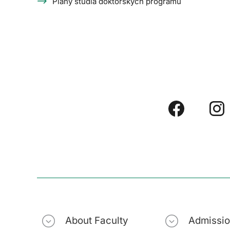
Plány studia doktorských programů
About Faculty
Admissi