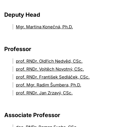
Deputy Head
Mgr. Martina Konečná, Ph.D.
Professor
prof. RNDr. Oldřich Nedvěd, CSc.
prof. RNDr. Vojtěch Novotný, CSc.
prof. RNDr. František Sedláček, CSc.
prof. Mgr. Radim Šumbera, Ph.D.
prof. RNDr. Jan Zrzavý, CSc.
Associate Professor