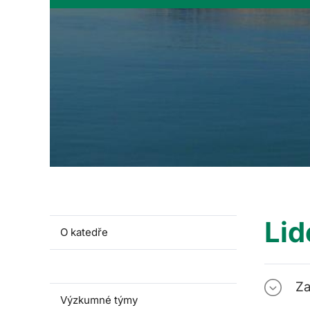
Lid
O katedře
Lidé a kontakty
Za
Výzkumné týmy