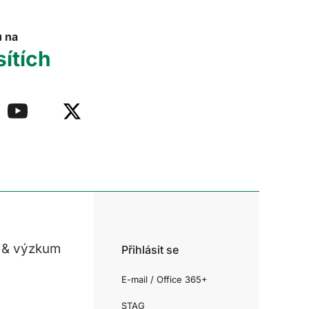
u na
sítích
 & výzkum
Přihlásit se
E-mail / Office 365+
STAG