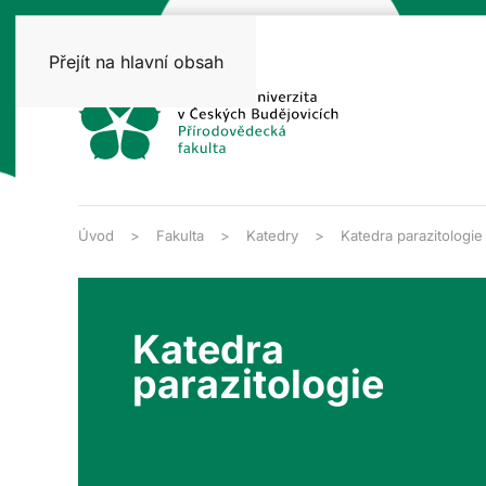
Přejít na hlavní obsah
Úvod
Fakulta
Katedry
Katedra parazitologie
Katedra
parazitologie